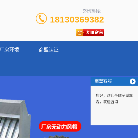
咨询热线：
18130369382
厂房环境
商盟认证
商盟客服
您好，欢迎莅临芜湖鑫
森，欢迎咨询...