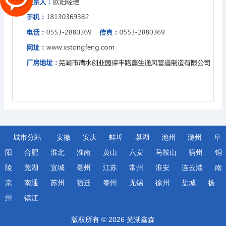
城市分站
安徽
安庆
蚌埠
巢湖
池州
滁州
阜
阳
合肥
淮北
淮南
黄山
六安
马鞍山
宿州
铜
陵
芜湖
宣城
亳州
江苏
常州
淮安
连云港
南
京
南通
苏州
宿迁
泰州
无锡
徐州
盐城
扬
州
镇江
版权所有 © 2026 芜湖鑫森